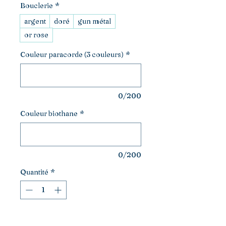
Bouclerie
*
argent
doré
gun métal
or rose
Couleur paracorde (3 couleurs)
*
0/200
Couleur biothane
*
0/200
Quantité
*
Ajouter au panier