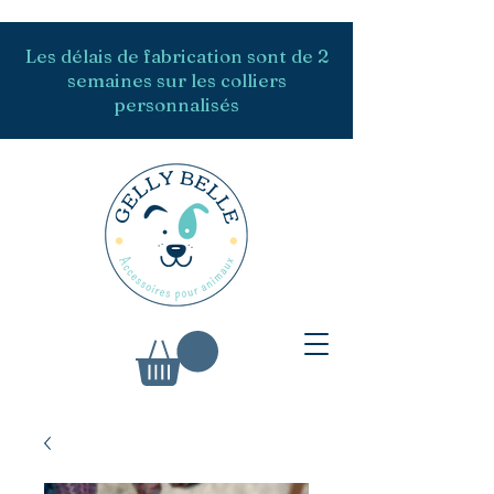
Les délais de fabrication sont de 2
semaines sur les colliers
personnalisés