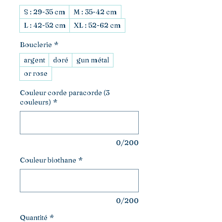
S : 29-35 cm
M : 35-42 cm
L : 42-52 cm
XL : 52-62 cm
Bouclerie
*
argent
doré
gun métal
or rose
Couleur corde paracorde (3
couleurs)
*
0/200
Couleur biothane
*
0/200
Quantité
*