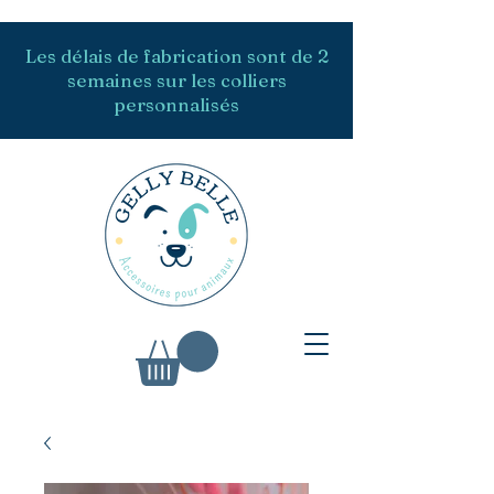
Les délais de fabrication sont de 2
semaines sur les colliers
personnalisés