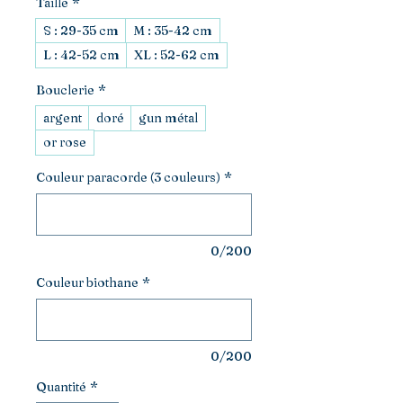
Taille
*
S : 29-35 cm
M : 35-42 cm
L : 42-52 cm
XL : 52-62 cm
Bouclerie
*
argent
doré
gun métal
or rose
Couleur paracorde (3 couleurs)
*
0/200
Couleur biothane
*
0/200
Quantité
*