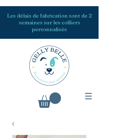
Les délais de fabrication sont de 2
semaines sur les colliers
personnalisés