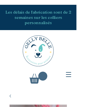
Les délais de fabrication sont de 2
semaines sur les colliers
personnalisés