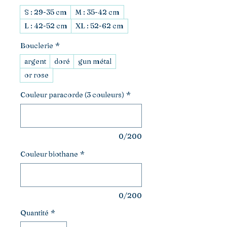
S : 29-35 cm
M : 35-42 cm
L : 42-52 cm
XL : 52-62 cm
Bouclerie
*
argent
doré
gun métal
or rose
Couleur paracorde (3 couleurs)
*
0/200
Couleur biothane
*
0/200
Quantité
*