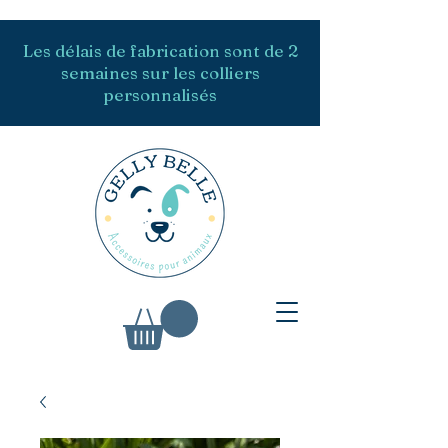
Les délais de fabrication sont de 2
semaines sur les colliers
personnalisés