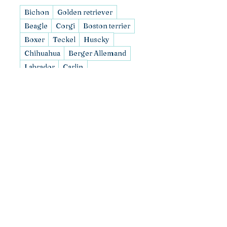
Bichon
Golden retriever
Beagle
Corgi
Boston terrier
Boxer
Teckel
Huscky
Chihuahua
Berger Allemand
Labrador
Carlin
Quantité
*
Ajouter au panier
Porte-clés race de chien en
acrylique.
Hauteur 5,8cm